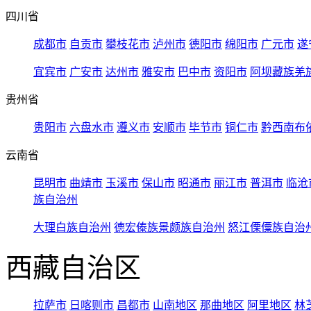
四川省
成都市
自贡市
攀枝花市
泸州市
德阳市
绵阳市
广元市
遂
宜宾市
广安市
达州市
雅安市
巴中市
资阳市
阿坝藏族羌
贵州省
贵阳市
六盘水市
遵义市
安顺市
毕节市
铜仁市
黔西南布
云南省
昆明市
曲靖市
玉溪市
保山市
昭通市
丽江市
普洱市
临沧
族自治州
大理白族自治州
德宏傣族景颇族自治州
怒江傈僳族自治
西藏自治区
拉萨市
日喀则市
昌都市
山南地区
那曲地区
阿里地区
林