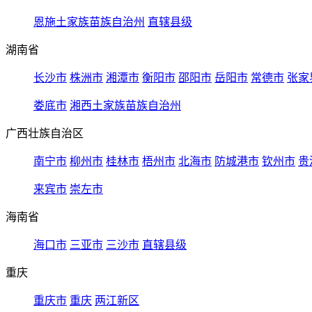
恩施土家族苗族自治州
直辖县级
湖南省
长沙市
株洲市
湘潭市
衡阳市
邵阳市
岳阳市
常德市
张家
娄底市
湘西土家族苗族自治州
广西壮族自治区
南宁市
柳州市
桂林市
梧州市
北海市
防城港市
钦州市
贵
来宾市
崇左市
海南省
海口市
三亚市
三沙市
直辖县级
重庆
重庆市
重庆
两江新区