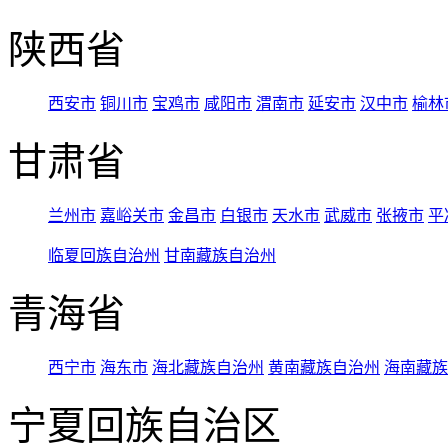
陕西省
西安市
铜川市
宝鸡市
咸阳市
渭南市
延安市
汉中市
榆林
甘肃省
兰州市
嘉峪关市
金昌市
白银市
天水市
武威市
张掖市
平
临夏回族自治州
甘南藏族自治州
青海省
西宁市
海东市
海北藏族自治州
黄南藏族自治州
海南藏族
宁夏回族自治区