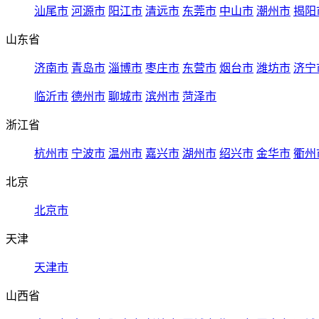
汕尾市
河源市
阳江市
清远市
东莞市
中山市
潮州市
揭阳
山东省
济南市
青岛市
淄博市
枣庄市
东营市
烟台市
潍坊市
济宁
临沂市
德州市
聊城市
滨州市
菏泽市
浙江省
杭州市
宁波市
温州市
嘉兴市
湖州市
绍兴市
金华市
衢州
北京
北京市
天津
天津市
山西省