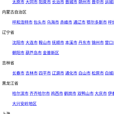
太原市
大同市
阳泉市
长治市
晋城市
朔州市
晋中市
运城
内蒙古自治区
呼和浩特市
包头市
乌海市
赤峰市
通辽市
鄂尔多斯市
呼
辽宁省
沈阳市
大连市
鞍山市
抚顺市
本溪市
丹东市
锦州市
营口
朝阳市
葫芦岛市
金普新区
吉林省
长春市
吉林市
四平市
辽源市
通化市
白山市
松原市
白城
黑龙江省
哈尔滨市
齐齐哈尔市
鸡西市
鹤岗市
双鸭山市
大庆市
伊
大兴安岭地区
上海