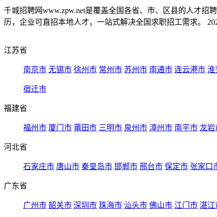
千城招聘网www.zpw.net是覆盖全国各省、市、区县的人
历，企业可直招本地人才，一站式解决全国求职招工需求。 2026
江苏省
南京市
无锡市
徐州市
常州市
苏州市
南通市
连云港市
淮
宿迁市
福建省
福州市
厦门市
莆田市
三明市
泉州市
漳州市
南平市
龙岩
河北省
石家庄市
唐山市
秦皇岛市
邯郸市
邢台市
保定市
张家口
广东省
广州市
韶关市
深圳市
珠海市
汕头市
佛山市
江门市
湛江