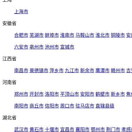
上海市
安徽省
合肥市
芜湖市
蚌埠市
淮南市
马鞍山市
淮北市
铜陵市
安
六安市
亳州市
池州市
宣城市
江西省
南昌市
景德镇市
萍乡市
九江市
新余市
鹰潭市
赣州市
吉
河南省
郑州市
开封市
洛阳市
平顶山市
安阳市
鹤壁市
新乡市
焦
南阳市
商丘市
信阳市
周口市
驻马店市
直辖县级
湖北省
武汉市
黄石市
十堰市
宜昌市
襄阳市
鄂州市
荆门市
孝感