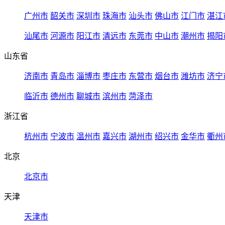
广州市
韶关市
深圳市
珠海市
汕头市
佛山市
江门市
湛江
汕尾市
河源市
阳江市
清远市
东莞市
中山市
潮州市
揭阳
山东省
济南市
青岛市
淄博市
枣庄市
东营市
烟台市
潍坊市
济宁
临沂市
德州市
聊城市
滨州市
菏泽市
浙江省
杭州市
宁波市
温州市
嘉兴市
湖州市
绍兴市
金华市
衢州
北京
北京市
天津
天津市