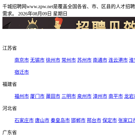
千城招聘网www.zpw.net是覆盖全国各省、市、区县的
需求。 2026年08月09日 星期日
江苏省
南京市
无锡市
徐州市
常州市
苏州市
南通市
连云港市
淮
宿迁市
福建省
福州市
厦门市
莆田市
三明市
泉州市
漳州市
南平市
龙岩
河北省
石家庄市
唐山市
秦皇岛市
邯郸市
邢台市
保定市
张家口
广东省