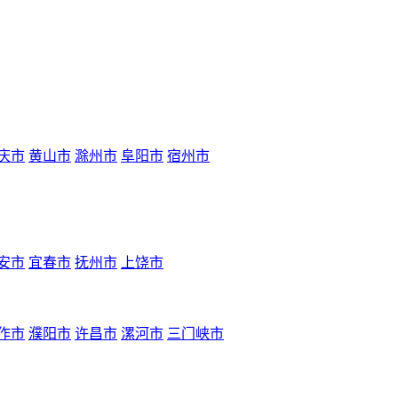
庆市
黄山市
滁州市
阜阳市
宿州市
安市
宜春市
抚州市
上饶市
作市
濮阳市
许昌市
漯河市
三门峡市