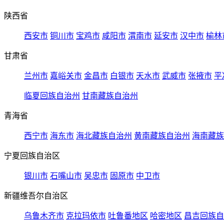
陕西省
西安市
铜川市
宝鸡市
咸阳市
渭南市
延安市
汉中市
榆林
甘肃省
兰州市
嘉峪关市
金昌市
白银市
天水市
武威市
张掖市
平
临夏回族自治州
甘南藏族自治州
青海省
西宁市
海东市
海北藏族自治州
黄南藏族自治州
海南藏族
宁夏回族自治区
银川市
石嘴山市
吴忠市
固原市
中卫市
新疆维吾尔自治区
乌鲁木齐市
克拉玛依市
吐鲁番地区
哈密地区
昌吉回族自