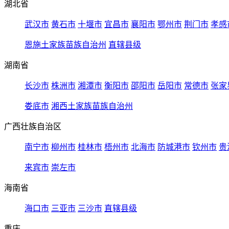
湖北省
武汉市
黄石市
十堰市
宜昌市
襄阳市
鄂州市
荆门市
孝感
恩施土家族苗族自治州
直辖县级
湖南省
长沙市
株洲市
湘潭市
衡阳市
邵阳市
岳阳市
常德市
张家
娄底市
湘西土家族苗族自治州
广西壮族自治区
南宁市
柳州市
桂林市
梧州市
北海市
防城港市
钦州市
贵
来宾市
崇左市
海南省
海口市
三亚市
三沙市
直辖县级
重庆