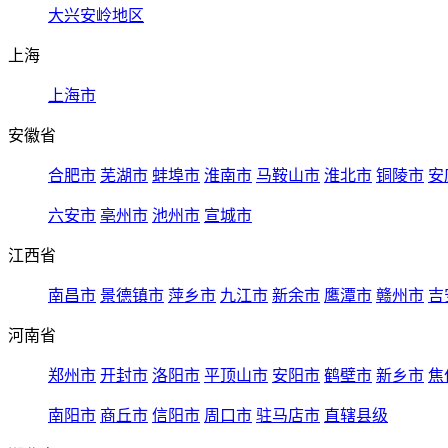
大兴安岭地区
上海
上海市
安徽省
合肥市
芜湖市
蚌埠市
淮南市
马鞍山市
淮北市
铜陵市
安
六安市
亳州市
池州市
宣城市
江西省
南昌市
景德镇市
萍乡市
九江市
新余市
鹰潭市
赣州市
吉
河南省
郑州市
开封市
洛阳市
平顶山市
安阳市
鹤壁市
新乡市
焦
南阳市
商丘市
信阳市
周口市
驻马店市
直辖县级