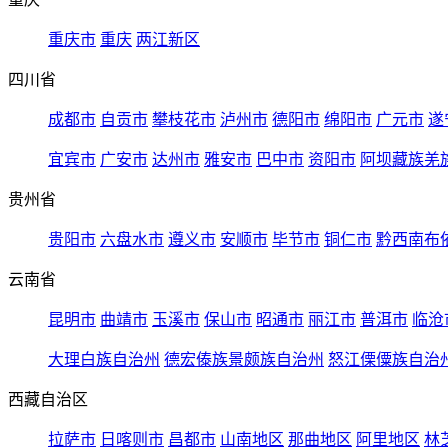
重庆市
重庆
两江新区
四川省
成都市
自贡市
攀枝花市
泸州市
德阳市
绵阳市
广元市
遂
宜宾市
广安市
达州市
雅安市
巴中市
资阳市
阿坝藏族羌
贵州省
贵阳市
六盘水市
遵义市
安顺市
毕节市
铜仁市
黔西南布
云南省
昆明市
曲靖市
玉溪市
保山市
昭通市
丽江市
普洱市
临沧
大理白族自治州
德宏傣族景颇族自治州
怒江傈僳族自治
西藏自治区
拉萨市
日喀则市
昌都市
山南地区
那曲地区
阿里地区
林