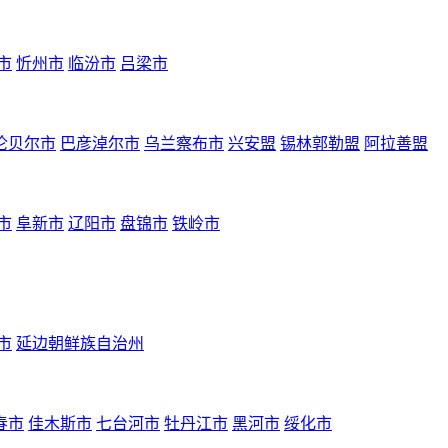
市
忻州市
临汾市
吕梁市
伦贝尔市
巴彦淖尔市
乌兰察布市
兴安盟
锡林郭勒盟
阿拉善盟
市
阜新市
辽阳市
盘锦市
铁岭市
市
延边朝鲜族自治州
春市
佳木斯市
七台河市
牡丹江市
黑河市
绥化市