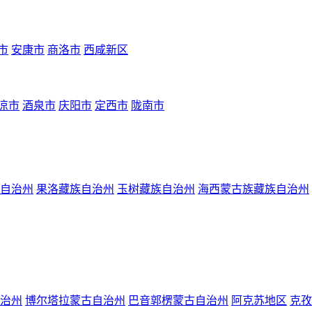
市
安康市
商洛市
西咸新区
凉市
酒泉市
庆阳市
定西市
陇南市
自治州
果洛藏族自治州
玉树藏族自治州
海西蒙古族藏族自治州
治州
博尔塔拉蒙古自治州
巴音郭楞蒙古自治州
阿克苏地区
克孜