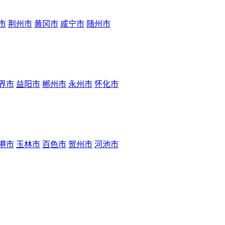
市
荆州市
黄冈市
咸宁市
随州市
界市
益阳市
郴州市
永州市
怀化市
港市
玉林市
百色市
贺州市
河池市