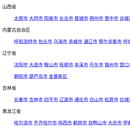
山西省
太原市
大同市
阳泉市
长治市
晋城市
朔州市
晋中市
运城
内蒙古自治区
呼和浩特市
包头市
乌海市
赤峰市
通辽市
鄂尔多斯市
呼
辽宁省
沈阳市
大连市
鞍山市
抚顺市
本溪市
丹东市
锦州市
营口
朝阳市
葫芦岛市
金普新区
吉林省
长春市
吉林市
四平市
辽源市
通化市
白山市
松原市
白城
黑龙江省
哈尔滨市
齐齐哈尔市
鸡西市
鹤岗市
双鸭山市
大庆市
伊