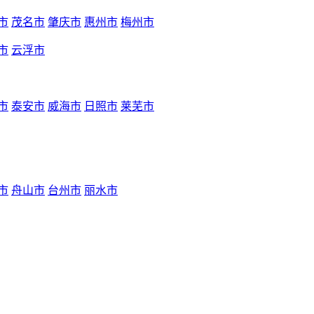
市
茂名市
肇庆市
惠州市
梅州市
市
云浮市
市
泰安市
威海市
日照市
莱芜市
市
舟山市
台州市
丽水市