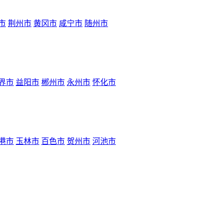
市
荆州市
黄冈市
咸宁市
随州市
界市
益阳市
郴州市
永州市
怀化市
港市
玉林市
百色市
贺州市
河池市