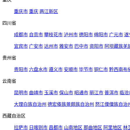
重庆市
重庆
两江新区
四川省
成都市
自贡市
攀枝花市
泸州市
德阳市
绵阳市
广元市
遂
宜宾市
广安市
达州市
雅安市
巴中市
资阳市
阿坝藏族羌
贵州省
贵阳市
六盘水市
遵义市
安顺市
毕节市
铜仁市
黔西南布
云南省
昆明市
曲靖市
玉溪市
保山市
昭通市
丽江市
普洱市
临沧
大理白族自治州
德宏傣族景颇族自治州
怒江傈僳族自治
西藏自治区
拉萨市
日喀则市
昌都市
山南地区
那曲地区
阿里地区
林