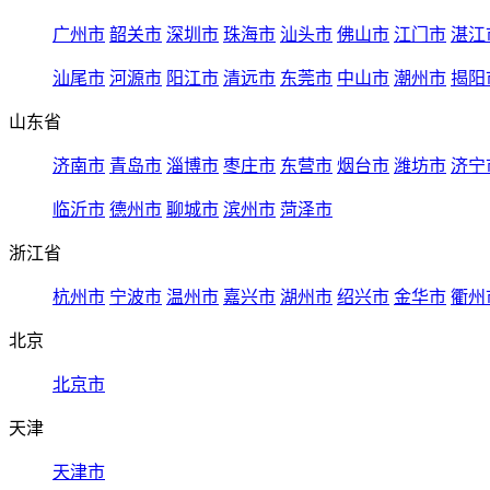
广州市
韶关市
深圳市
珠海市
汕头市
佛山市
江门市
湛江
汕尾市
河源市
阳江市
清远市
东莞市
中山市
潮州市
揭阳
山东省
济南市
青岛市
淄博市
枣庄市
东营市
烟台市
潍坊市
济宁
临沂市
德州市
聊城市
滨州市
菏泽市
浙江省
杭州市
宁波市
温州市
嘉兴市
湖州市
绍兴市
金华市
衢州
北京
北京市
天津
天津市