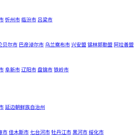
市
忻州市
临汾市
吕梁市
伦贝尔市
巴彦淖尔市
乌兰察布市
兴安盟
锡林郭勒盟
阿拉善盟
市
阜新市
辽阳市
盘锦市
铁岭市
市
延边朝鲜族自治州
春市
佳木斯市
七台河市
牡丹江市
黑河市
绥化市