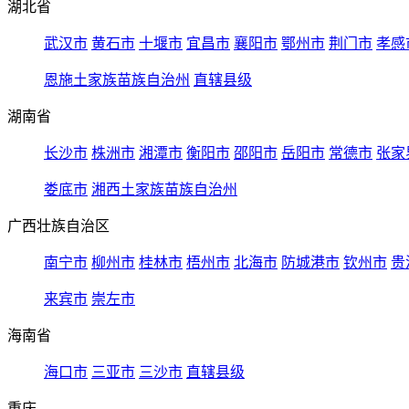
湖北省
武汉市
黄石市
十堰市
宜昌市
襄阳市
鄂州市
荆门市
孝感
恩施土家族苗族自治州
直辖县级
湖南省
长沙市
株洲市
湘潭市
衡阳市
邵阳市
岳阳市
常德市
张家
娄底市
湘西土家族苗族自治州
广西壮族自治区
南宁市
柳州市
桂林市
梧州市
北海市
防城港市
钦州市
贵
来宾市
崇左市
海南省
海口市
三亚市
三沙市
直辖县级
重庆