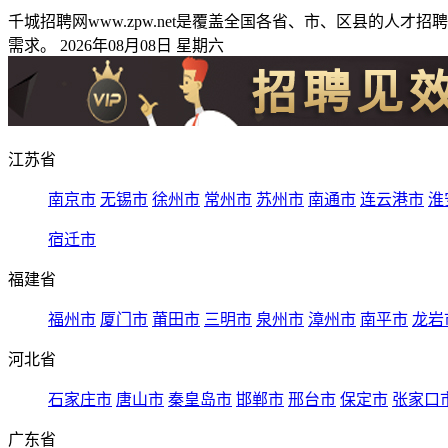
千城招聘网www.zpw.net是覆盖全国各省、市、区县的
需求。 2026年08月08日 星期六
江苏省
南京市
无锡市
徐州市
常州市
苏州市
南通市
连云港市
淮
宿迁市
福建省
福州市
厦门市
莆田市
三明市
泉州市
漳州市
南平市
龙岩
河北省
石家庄市
唐山市
秦皇岛市
邯郸市
邢台市
保定市
张家口
广东省