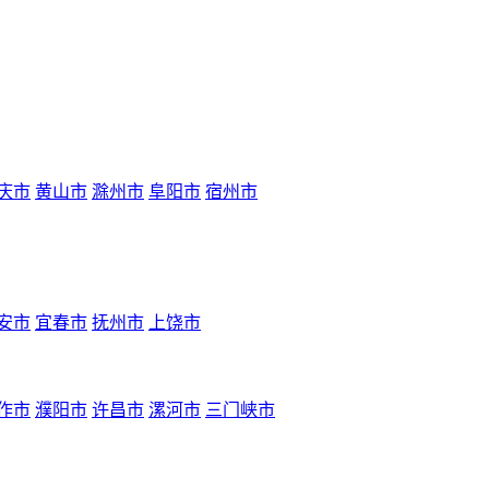
庆市
黄山市
滁州市
阜阳市
宿州市
安市
宜春市
抚州市
上饶市
作市
濮阳市
许昌市
漯河市
三门峡市