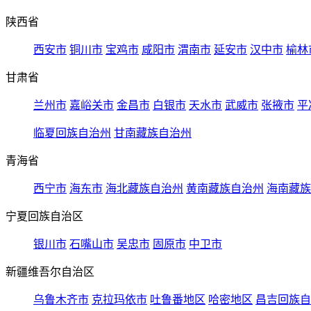
陕西省
西安市
铜川市
宝鸡市
咸阳市
渭南市
延安市
汉中市
榆林
甘肃省
兰州市
嘉峪关市
金昌市
白银市
天水市
武威市
张掖市
平
临夏回族自治州
甘南藏族自治州
青海省
西宁市
海东市
海北藏族自治州
黄南藏族自治州
海南藏族
宁夏回族自治区
银川市
石嘴山市
吴忠市
固原市
中卫市
新疆维吾尔自治区
乌鲁木齐市
克拉玛依市
吐鲁番地区
哈密地区
昌吉回族自