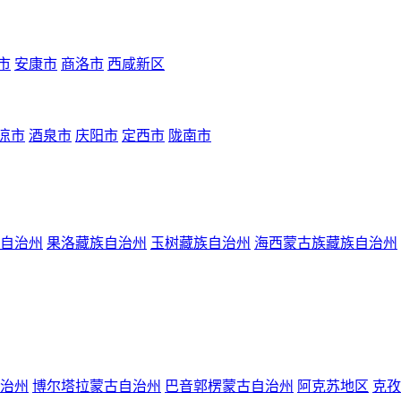
市
安康市
商洛市
西咸新区
凉市
酒泉市
庆阳市
定西市
陇南市
自治州
果洛藏族自治州
玉树藏族自治州
海西蒙古族藏族自治州
治州
博尔塔拉蒙古自治州
巴音郭楞蒙古自治州
阿克苏地区
克孜