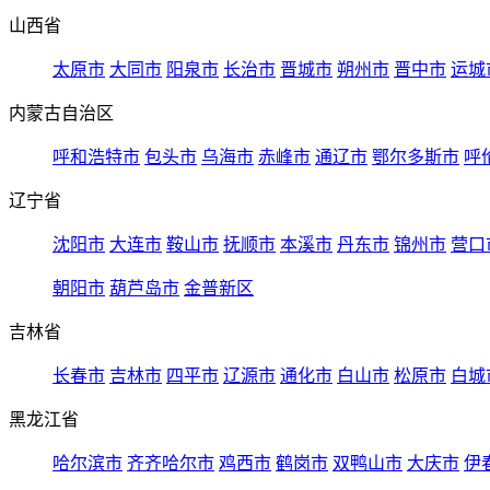
山西省
太原市
大同市
阳泉市
长治市
晋城市
朔州市
晋中市
运城
内蒙古自治区
呼和浩特市
包头市
乌海市
赤峰市
通辽市
鄂尔多斯市
呼
辽宁省
沈阳市
大连市
鞍山市
抚顺市
本溪市
丹东市
锦州市
营口
朝阳市
葫芦岛市
金普新区
吉林省
长春市
吉林市
四平市
辽源市
通化市
白山市
松原市
白城
黑龙江省
哈尔滨市
齐齐哈尔市
鸡西市
鹤岗市
双鸭山市
大庆市
伊