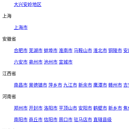
大兴安岭地区
上海
上海市
安徽省
合肥市
芜湖市
蚌埠市
淮南市
马鞍山市
淮北市
铜陵市
安
六安市
亳州市
池州市
宣城市
江西省
南昌市
景德镇市
萍乡市
九江市
新余市
鹰潭市
赣州市
吉
河南省
郑州市
开封市
洛阳市
平顶山市
安阳市
鹤壁市
新乡市
焦
南阳市
商丘市
信阳市
周口市
驻马店市
直辖县级