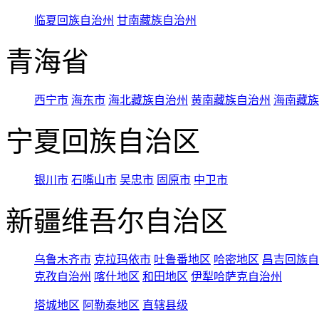
临夏回族自治州
甘南藏族自治州
青海省
西宁市
海东市
海北藏族自治州
黄南藏族自治州
海南藏族
宁夏回族自治区
银川市
石嘴山市
吴忠市
固原市
中卫市
新疆维吾尔自治区
乌鲁木齐市
克拉玛依市
吐鲁番地区
哈密地区
昌吉回族自
克孜自治州
喀什地区
和田地区
伊犁哈萨克自治州
塔城地区
阿勒泰地区
直辖县级