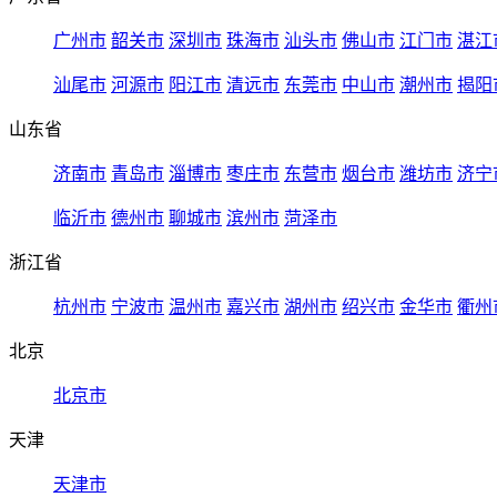
广州市
韶关市
深圳市
珠海市
汕头市
佛山市
江门市
湛江
汕尾市
河源市
阳江市
清远市
东莞市
中山市
潮州市
揭阳
山东省
济南市
青岛市
淄博市
枣庄市
东营市
烟台市
潍坊市
济宁
临沂市
德州市
聊城市
滨州市
菏泽市
浙江省
杭州市
宁波市
温州市
嘉兴市
湖州市
绍兴市
金华市
衢州
北京
北京市
天津
天津市