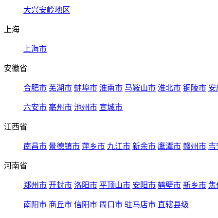
大兴安岭地区
上海
上海市
安徽省
合肥市
芜湖市
蚌埠市
淮南市
马鞍山市
淮北市
铜陵市
安
六安市
亳州市
池州市
宣城市
江西省
南昌市
景德镇市
萍乡市
九江市
新余市
鹰潭市
赣州市
吉
河南省
郑州市
开封市
洛阳市
平顶山市
安阳市
鹤壁市
新乡市
焦
南阳市
商丘市
信阳市
周口市
驻马店市
直辖县级