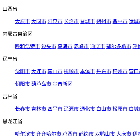
山西省
太原市
大同市
阳泉市
长治市
晋城市
朔州市
晋中市
运城
内蒙古自治区
呼和浩特市
包头市
乌海市
赤峰市
通辽市
鄂尔多斯市
呼
辽宁省
沈阳市
大连市
鞍山市
抚顺市
本溪市
丹东市
锦州市
营口
朝阳市
葫芦岛市
金普新区
吉林省
长春市
吉林市
四平市
辽源市
通化市
白山市
松原市
白城
黑龙江省
哈尔滨市
齐齐哈尔市
鸡西市
鹤岗市
双鸭山市
大庆市
伊