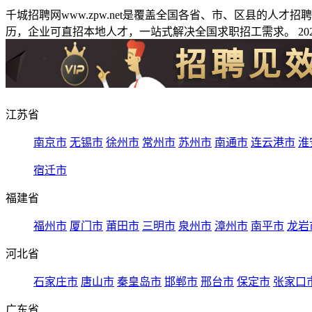
千城招聘网www.zpw.net是覆盖全国各省、市、区县的人
历，企业可直招本地人才，一站式解决全国求职招工需求。 2026
江苏省
南京市
无锡市
徐州市
常州市
苏州市
南通市
连云港市
淮
宿迁市
福建省
福州市
厦门市
莆田市
三明市
泉州市
漳州市
南平市
龙岩
河北省
石家庄市
唐山市
秦皇岛市
邯郸市
邢台市
保定市
张家口
广东省