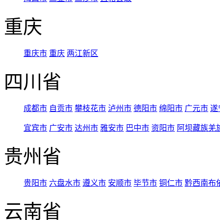
重庆
重庆市
重庆
两江新区
四川省
成都市
自贡市
攀枝花市
泸州市
德阳市
绵阳市
广元市
遂
宜宾市
广安市
达州市
雅安市
巴中市
资阳市
阿坝藏族羌
贵州省
贵阳市
六盘水市
遵义市
安顺市
毕节市
铜仁市
黔西南布
云南省