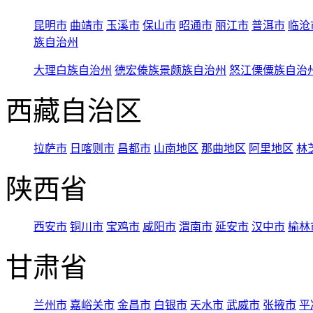
昆明市
曲靖市
玉溪市
保山市
昭通市
丽江市
普洱市
临沧
族自治州
大理白族自治州
德宏傣族景颇族自治州
怒江傈僳族自治
西藏自治区
拉萨市
日喀则市
昌都市
山南地区
那曲地区
阿里地区
林
陕西省
西安市
铜川市
宝鸡市
咸阳市
渭南市
延安市
汉中市
榆林
甘肃省
兰州市
嘉峪关市
金昌市
白银市
天水市
武威市
张掖市
平