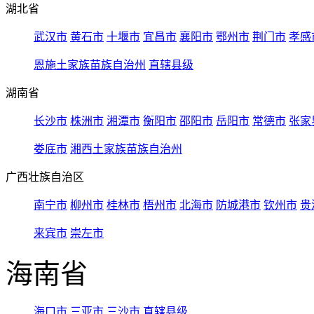
湖北省
武汉市
黄石市
十堰市
宜昌市
襄阳市
鄂州市
荆门市
孝感
恩施土家族苗族自治州
直辖县级
湖南省
长沙市
株洲市
湘潭市
衡阳市
邵阳市
岳阳市
常德市
张家
娄底市
湘西土家族苗族自治州
广西壮族自治区
南宁市
柳州市
桂林市
梧州市
北海市
防城港市
钦州市
贵
来宾市
崇左市
海南省
海口市
三亚市
三沙市
直辖县级