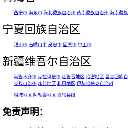
西宁市
海东市
海北藏族自治州
黄南藏族自治州
海南藏族
宁夏回族自治区
银川市
石嘴山市
吴忠市
固原市
中卫市
新疆维吾尔自治区
乌鲁木齐市
克拉玛依市
吐鲁番地区
哈密地区
昌吉回族自
克孜自治州
喀什地区
和田地区
伊犁哈萨克自治州
塔城地区
阿勒泰地区
直辖县级
免责声明：