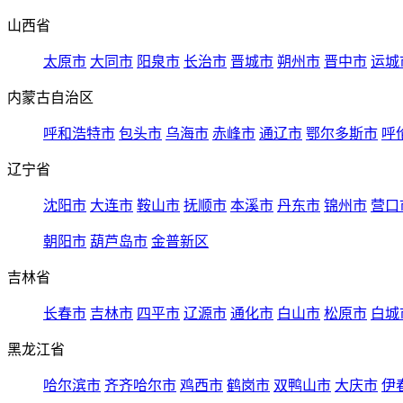
山西省
太原市
大同市
阳泉市
长治市
晋城市
朔州市
晋中市
运城
内蒙古自治区
呼和浩特市
包头市
乌海市
赤峰市
通辽市
鄂尔多斯市
呼
辽宁省
沈阳市
大连市
鞍山市
抚顺市
本溪市
丹东市
锦州市
营口
朝阳市
葫芦岛市
金普新区
吉林省
长春市
吉林市
四平市
辽源市
通化市
白山市
松原市
白城
黑龙江省
哈尔滨市
齐齐哈尔市
鸡西市
鹤岗市
双鸭山市
大庆市
伊