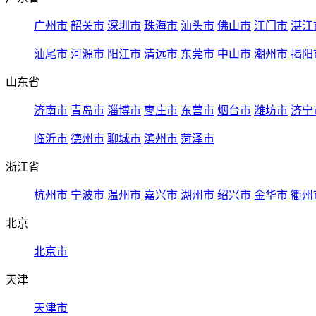
广州市
韶关市
深圳市
珠海市
汕头市
佛山市
江门市
湛江
汕尾市
河源市
阳江市
清远市
东莞市
中山市
潮州市
揭阳
山东省
济南市
青岛市
淄博市
枣庄市
东营市
烟台市
潍坊市
济宁
临沂市
德州市
聊城市
滨州市
菏泽市
浙江省
杭州市
宁波市
温州市
嘉兴市
湖州市
绍兴市
金华市
衢州
北京
北京市
天津
天津市