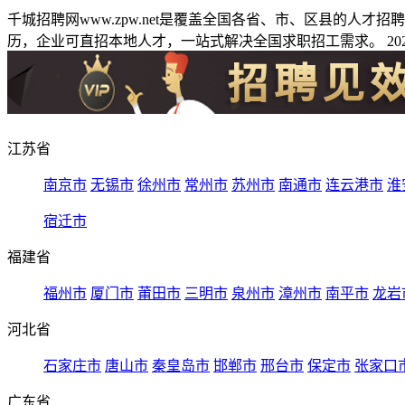
千城招聘网www.zpw.net是覆盖全国各省、市、区县的人
历，企业可直招本地人才，一站式解决全国求职招工需求。 2026
江苏省
南京市
无锡市
徐州市
常州市
苏州市
南通市
连云港市
淮
宿迁市
福建省
福州市
厦门市
莆田市
三明市
泉州市
漳州市
南平市
龙岩
河北省
石家庄市
唐山市
秦皇岛市
邯郸市
邢台市
保定市
张家口
广东省