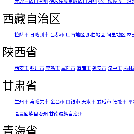
大理白族自治州
德宏傣族景颇族自治州
怒江傈僳族自治
西藏自治区
拉萨市
日喀则市
昌都市
山南地区
那曲地区
阿里地区
林
陕西省
西安市
铜川市
宝鸡市
咸阳市
渭南市
延安市
汉中市
榆林
甘肃省
兰州市
嘉峪关市
金昌市
白银市
天水市
武威市
张掖市
平
临夏回族自治州
甘南藏族自治州
青海省