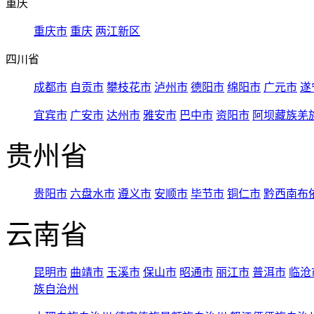
重庆
重庆市
重庆
两江新区
四川省
成都市
自贡市
攀枝花市
泸州市
德阳市
绵阳市
广元市
遂
宜宾市
广安市
达州市
雅安市
巴中市
资阳市
阿坝藏族羌
贵州省
贵阳市
六盘水市
遵义市
安顺市
毕节市
铜仁市
黔西南布
云南省
昆明市
曲靖市
玉溪市
保山市
昭通市
丽江市
普洱市
临沧
族自治州