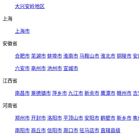
大兴安岭地区
上海
上海市
安徽省
合肥市
芜湖市
蚌埠市
淮南市
马鞍山市
淮北市
铜陵市
安
六安市
亳州市
池州市
宣城市
江西省
南昌市
景德镇市
萍乡市
九江市
新余市
鹰潭市
赣州市
吉
河南省
郑州市
开封市
洛阳市
平顶山市
安阳市
鹤壁市
新乡市
焦
南阳市
商丘市
信阳市
周口市
驻马店市
直辖县级