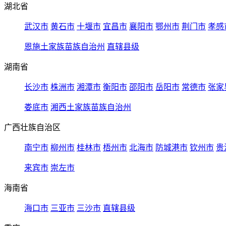
湖北省
武汉市
黄石市
十堰市
宜昌市
襄阳市
鄂州市
荆门市
孝感
恩施土家族苗族自治州
直辖县级
湖南省
长沙市
株洲市
湘潭市
衡阳市
邵阳市
岳阳市
常德市
张家
娄底市
湘西土家族苗族自治州
广西壮族自治区
南宁市
柳州市
桂林市
梧州市
北海市
防城港市
钦州市
贵
来宾市
崇左市
海南省
海口市
三亚市
三沙市
直辖县级