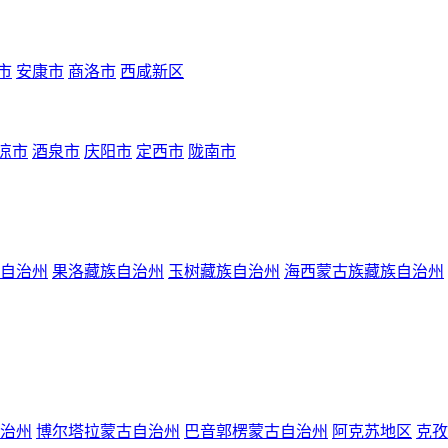
市
安康市
商洛市
西咸新区
凉市
酒泉市
庆阳市
定西市
陇南市
自治州
果洛藏族自治州
玉树藏族自治州
海西蒙古族藏族自治州
治州
博尔塔拉蒙古自治州
巴音郭楞蒙古自治州
阿克苏地区
克孜