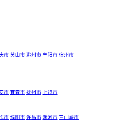
庆市
黄山市
滁州市
阜阳市
宿州市
安市
宜春市
抚州市
上饶市
作市
濮阳市
许昌市
漯河市
三门峡市