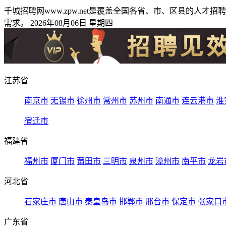
千城招聘网www.zpw.net是覆盖全国各省、市、区县的
需求。 2026年08月06日 星期四
江苏省
南京市
无锡市
徐州市
常州市
苏州市
南通市
连云港市
淮
宿迁市
福建省
福州市
厦门市
莆田市
三明市
泉州市
漳州市
南平市
龙岩
河北省
石家庄市
唐山市
秦皇岛市
邯郸市
邢台市
保定市
张家口
广东省