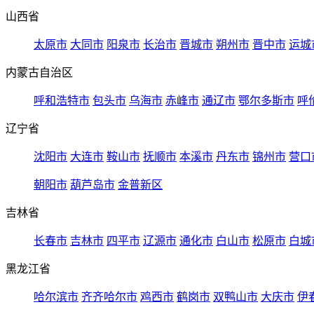
山西省
太原市
大同市
阳泉市
长治市
晋城市
朔州市
晋中市
运城
内蒙古自治区
呼和浩特市
包头市
乌海市
赤峰市
通辽市
鄂尔多斯市
呼
辽宁省
沈阳市
大连市
鞍山市
抚顺市
本溪市
丹东市
锦州市
营口
朝阳市
葫芦岛市
金普新区
吉林省
长春市
吉林市
四平市
辽源市
通化市
白山市
松原市
白城
黑龙江省
哈尔滨市
齐齐哈尔市
鸡西市
鹤岗市
双鸭山市
大庆市
伊