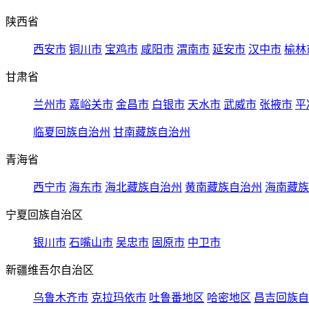
陕西省
西安市
铜川市
宝鸡市
咸阳市
渭南市
延安市
汉中市
榆林
甘肃省
兰州市
嘉峪关市
金昌市
白银市
天水市
武威市
张掖市
平
临夏回族自治州
甘南藏族自治州
青海省
西宁市
海东市
海北藏族自治州
黄南藏族自治州
海南藏族
宁夏回族自治区
银川市
石嘴山市
吴忠市
固原市
中卫市
新疆维吾尔自治区
乌鲁木齐市
克拉玛依市
吐鲁番地区
哈密地区
昌吉回族自