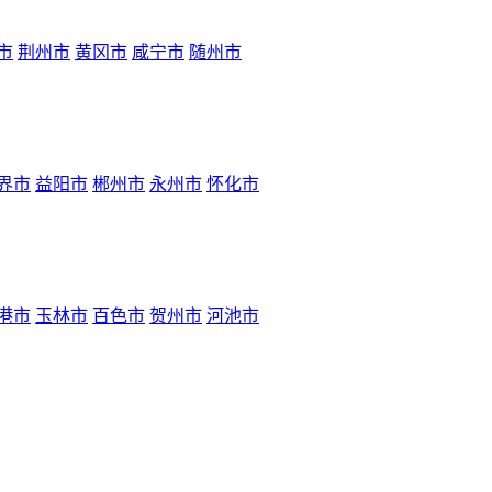
市
荆州市
黄冈市
咸宁市
随州市
界市
益阳市
郴州市
永州市
怀化市
港市
玉林市
百色市
贺州市
河池市