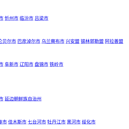
市
忻州市
临汾市
吕梁市
伦贝尔市
巴彦淖尔市
乌兰察布市
兴安盟
锡林郭勒盟
阿拉善盟
市
阜新市
辽阳市
盘锦市
铁岭市
市
延边朝鲜族自治州
春市
佳木斯市
七台河市
牡丹江市
黑河市
绥化市