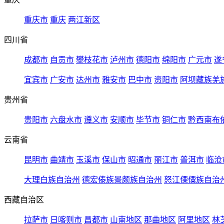
重庆市
重庆
两江新区
四川省
成都市
自贡市
攀枝花市
泸州市
德阳市
绵阳市
广元市
遂
宜宾市
广安市
达州市
雅安市
巴中市
资阳市
阿坝藏族羌
贵州省
贵阳市
六盘水市
遵义市
安顺市
毕节市
铜仁市
黔西南布
云南省
昆明市
曲靖市
玉溪市
保山市
昭通市
丽江市
普洱市
临沧
大理白族自治州
德宏傣族景颇族自治州
怒江傈僳族自治
西藏自治区
拉萨市
日喀则市
昌都市
山南地区
那曲地区
阿里地区
林