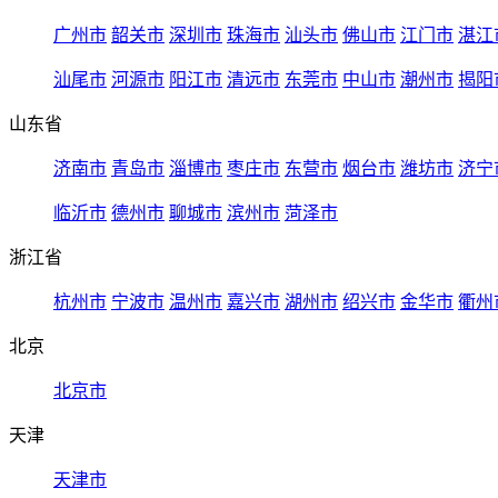
广州市
韶关市
深圳市
珠海市
汕头市
佛山市
江门市
湛江
汕尾市
河源市
阳江市
清远市
东莞市
中山市
潮州市
揭阳
山东省
济南市
青岛市
淄博市
枣庄市
东营市
烟台市
潍坊市
济宁
临沂市
德州市
聊城市
滨州市
菏泽市
浙江省
杭州市
宁波市
温州市
嘉兴市
湖州市
绍兴市
金华市
衢州
北京
北京市
天津
天津市