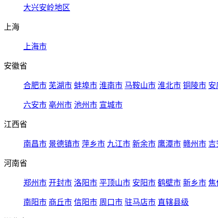
大兴安岭地区
上海
上海市
安徽省
合肥市
芜湖市
蚌埠市
淮南市
马鞍山市
淮北市
铜陵市
安
六安市
亳州市
池州市
宣城市
江西省
南昌市
景德镇市
萍乡市
九江市
新余市
鹰潭市
赣州市
吉
河南省
郑州市
开封市
洛阳市
平顶山市
安阳市
鹤壁市
新乡市
焦
南阳市
商丘市
信阳市
周口市
驻马店市
直辖县级