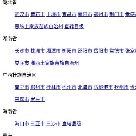
湖北省
武汉市
黄石市
十堰市
宜昌市
襄阳市
鄂州市
荆门市
孝感
恩施土家族苗族自治州
直辖县级
湖南省
长沙市
株洲市
湘潭市
衡阳市
邵阳市
岳阳市
常德市
张家
娄底市
湘西土家族苗族自治州
广西壮族自治区
南宁市
柳州市
桂林市
梧州市
北海市
防城港市
钦州市
贵
来宾市
崇左市
海南省
海口市
三亚市
三沙市
直辖县级
重庆