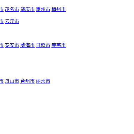
市
茂名市
肇庆市
惠州市
梅州市
市
云浮市
市
泰安市
威海市
日照市
莱芜市
市
舟山市
台州市
丽水市