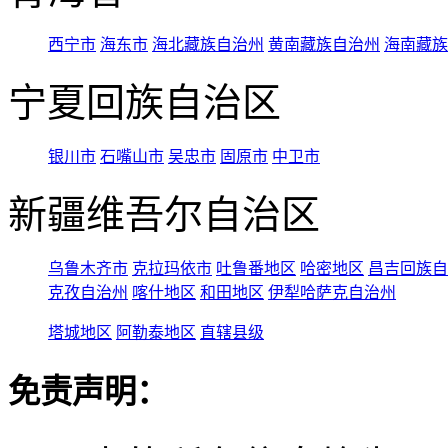
西宁市
海东市
海北藏族自治州
黄南藏族自治州
海南藏族
宁夏回族自治区
银川市
石嘴山市
吴忠市
固原市
中卫市
新疆维吾尔自治区
乌鲁木齐市
克拉玛依市
吐鲁番地区
哈密地区
昌吉回族自
克孜自治州
喀什地区
和田地区
伊犁哈萨克自治州
塔城地区
阿勒泰地区
直辖县级
免责声明：