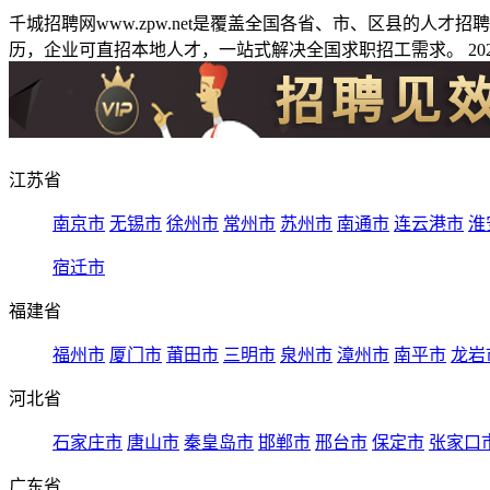
千城招聘网www.zpw.net是覆盖全国各省、市、区县的人
历，企业可直招本地人才，一站式解决全国求职招工需求。 2026
江苏省
南京市
无锡市
徐州市
常州市
苏州市
南通市
连云港市
淮
宿迁市
福建省
福州市
厦门市
莆田市
三明市
泉州市
漳州市
南平市
龙岩
河北省
石家庄市
唐山市
秦皇岛市
邯郸市
邢台市
保定市
张家口
广东省