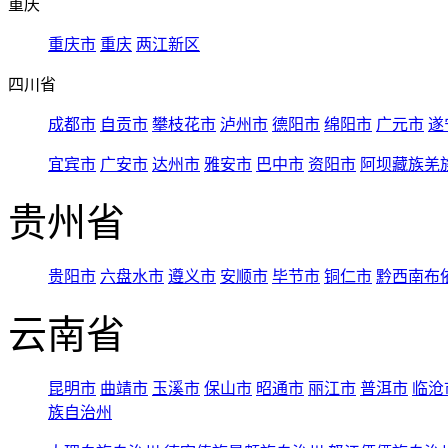
重庆
重庆市
重庆
两江新区
四川省
成都市
自贡市
攀枝花市
泸州市
德阳市
绵阳市
广元市
遂
宜宾市
广安市
达州市
雅安市
巴中市
资阳市
阿坝藏族羌
贵州省
贵阳市
六盘水市
遵义市
安顺市
毕节市
铜仁市
黔西南布
云南省
昆明市
曲靖市
玉溪市
保山市
昭通市
丽江市
普洱市
临沧
族自治州