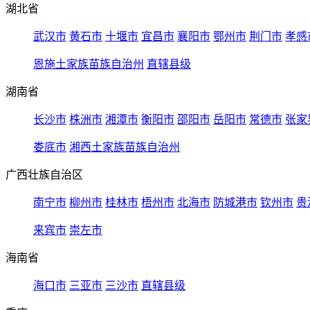
湖北省
武汉市
黄石市
十堰市
宜昌市
襄阳市
鄂州市
荆门市
孝感
恩施土家族苗族自治州
直辖县级
湖南省
长沙市
株洲市
湘潭市
衡阳市
邵阳市
岳阳市
常德市
张家
娄底市
湘西土家族苗族自治州
广西壮族自治区
南宁市
柳州市
桂林市
梧州市
北海市
防城港市
钦州市
贵
来宾市
崇左市
海南省
海口市
三亚市
三沙市
直辖县级