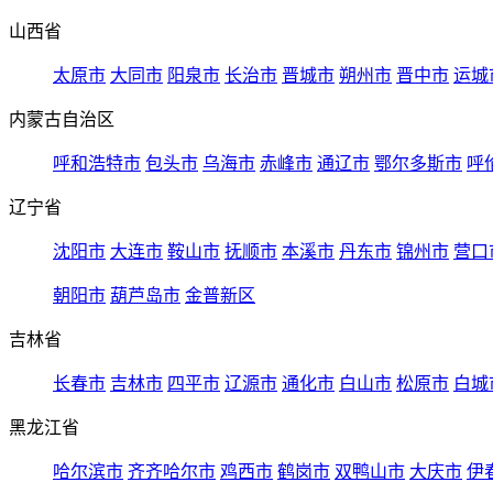
山西省
太原市
大同市
阳泉市
长治市
晋城市
朔州市
晋中市
运城
内蒙古自治区
呼和浩特市
包头市
乌海市
赤峰市
通辽市
鄂尔多斯市
呼
辽宁省
沈阳市
大连市
鞍山市
抚顺市
本溪市
丹东市
锦州市
营口
朝阳市
葫芦岛市
金普新区
吉林省
长春市
吉林市
四平市
辽源市
通化市
白山市
松原市
白城
黑龙江省
哈尔滨市
齐齐哈尔市
鸡西市
鹤岗市
双鸭山市
大庆市
伊