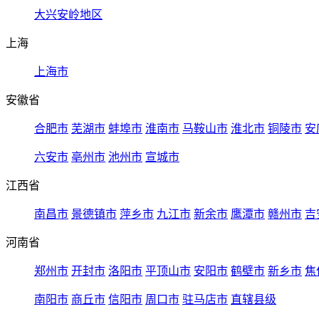
大兴安岭地区
上海
上海市
安徽省
合肥市
芜湖市
蚌埠市
淮南市
马鞍山市
淮北市
铜陵市
安
六安市
亳州市
池州市
宣城市
江西省
南昌市
景德镇市
萍乡市
九江市
新余市
鹰潭市
赣州市
吉
河南省
郑州市
开封市
洛阳市
平顶山市
安阳市
鹤壁市
新乡市
焦
南阳市
商丘市
信阳市
周口市
驻马店市
直辖县级