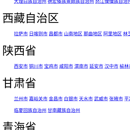
大理白族自治州
德宏傣族景颇族自治州
怒江傈僳族自治
西藏自治区
拉萨市
日喀则市
昌都市
山南地区
那曲地区
阿里地区
林
陕西省
西安市
铜川市
宝鸡市
咸阳市
渭南市
延安市
汉中市
榆林
甘肃省
兰州市
嘉峪关市
金昌市
白银市
天水市
武威市
张掖市
平
临夏回族自治州
甘南藏族自治州
青海省