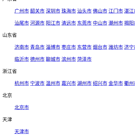
广州市
韶关市
深圳市
珠海市
汕头市
佛山市
江门市
湛江
汕尾市
河源市
阳江市
清远市
东莞市
中山市
潮州市
揭阳
山东省
济南市
青岛市
淄博市
枣庄市
东营市
烟台市
潍坊市
济宁
临沂市
德州市
聊城市
滨州市
菏泽市
浙江省
杭州市
宁波市
温州市
嘉兴市
湖州市
绍兴市
金华市
衢州
北京
北京市
天津
天津市