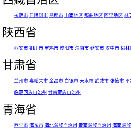
拉萨市
日喀则市
昌都市
山南地区
那曲地区
阿里地区
林
陕西省
西安市
铜川市
宝鸡市
咸阳市
渭南市
延安市
汉中市
榆林
甘肃省
兰州市
嘉峪关市
金昌市
白银市
天水市
武威市
张掖市
平
临夏回族自治州
甘南藏族自治州
青海省
西宁市
海东市
海北藏族自治州
黄南藏族自治州
海南藏族