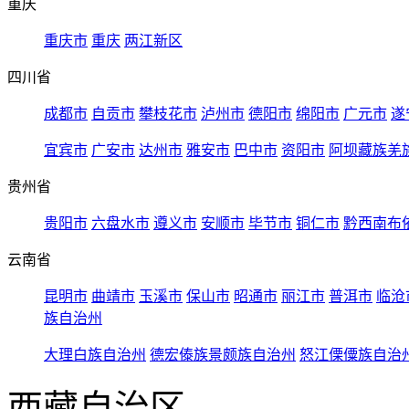
重庆
重庆市
重庆
两江新区
四川省
成都市
自贡市
攀枝花市
泸州市
德阳市
绵阳市
广元市
遂
宜宾市
广安市
达州市
雅安市
巴中市
资阳市
阿坝藏族羌
贵州省
贵阳市
六盘水市
遵义市
安顺市
毕节市
铜仁市
黔西南布
云南省
昆明市
曲靖市
玉溪市
保山市
昭通市
丽江市
普洱市
临沧
族自治州
大理白族自治州
德宏傣族景颇族自治州
怒江傈僳族自治
西藏自治区