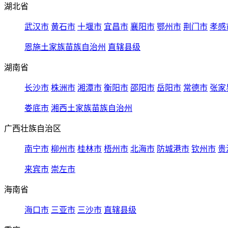
湖北省
武汉市
黄石市
十堰市
宜昌市
襄阳市
鄂州市
荆门市
孝感
恩施土家族苗族自治州
直辖县级
湖南省
长沙市
株洲市
湘潭市
衡阳市
邵阳市
岳阳市
常德市
张家
娄底市
湘西土家族苗族自治州
广西壮族自治区
南宁市
柳州市
桂林市
梧州市
北海市
防城港市
钦州市
贵
来宾市
崇左市
海南省
海口市
三亚市
三沙市
直辖县级