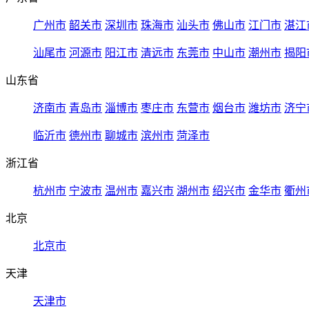
广州市
韶关市
深圳市
珠海市
汕头市
佛山市
江门市
湛江
汕尾市
河源市
阳江市
清远市
东莞市
中山市
潮州市
揭阳
山东省
济南市
青岛市
淄博市
枣庄市
东营市
烟台市
潍坊市
济宁
临沂市
德州市
聊城市
滨州市
菏泽市
浙江省
杭州市
宁波市
温州市
嘉兴市
湖州市
绍兴市
金华市
衢州
北京
北京市
天津
天津市