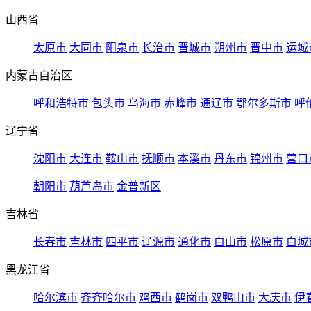
山西省
太原市
大同市
阳泉市
长治市
晋城市
朔州市
晋中市
运城
内蒙古自治区
呼和浩特市
包头市
乌海市
赤峰市
通辽市
鄂尔多斯市
呼
辽宁省
沈阳市
大连市
鞍山市
抚顺市
本溪市
丹东市
锦州市
营口
朝阳市
葫芦岛市
金普新区
吉林省
长春市
吉林市
四平市
辽源市
通化市
白山市
松原市
白城
黑龙江省
哈尔滨市
齐齐哈尔市
鸡西市
鹤岗市
双鸭山市
大庆市
伊