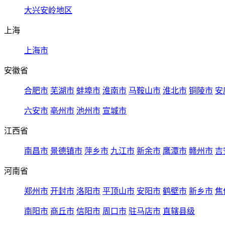
大兴安岭地区
上海
上海市
安徽省
合肥市
芜湖市
蚌埠市
淮南市
马鞍山市
淮北市
铜陵市
安
六安市
亳州市
池州市
宣城市
江西省
南昌市
景德镇市
萍乡市
九江市
新余市
鹰潭市
赣州市
吉
河南省
郑州市
开封市
洛阳市
平顶山市
安阳市
鹤壁市
新乡市
焦
南阳市
商丘市
信阳市
周口市
驻马店市
直辖县级