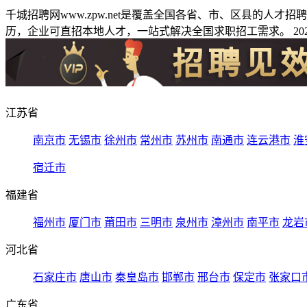
千城招聘网www.zpw.net是覆盖全国各省、市、区县的人
历，企业可直招本地人才，一站式解决全国求职招工需求。 2026
江苏省
南京市
无锡市
徐州市
常州市
苏州市
南通市
连云港市
淮
宿迁市
福建省
福州市
厦门市
莆田市
三明市
泉州市
漳州市
南平市
龙岩
河北省
石家庄市
唐山市
秦皇岛市
邯郸市
邢台市
保定市
张家口
广东省