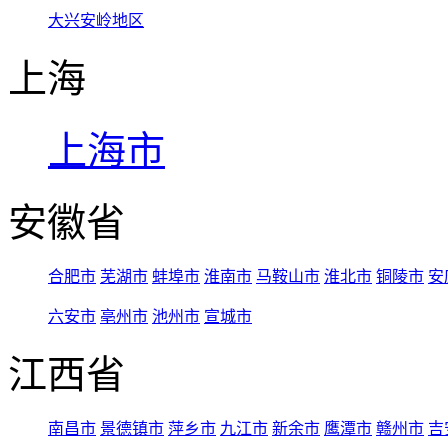
大兴安岭地区
上海
上海市
安徽省
合肥市
芜湖市
蚌埠市
淮南市
马鞍山市
淮北市
铜陵市
安
六安市
亳州市
池州市
宣城市
江西省
南昌市
景德镇市
萍乡市
九江市
新余市
鹰潭市
赣州市
吉