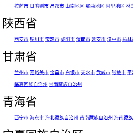
拉萨市
日喀则市
昌都市
山南地区
那曲地区
阿里地区
林
陕西省
西安市
铜川市
宝鸡市
咸阳市
渭南市
延安市
汉中市
榆林
甘肃省
兰州市
嘉峪关市
金昌市
白银市
天水市
武威市
张掖市
平
临夏回族自治州
甘南藏族自治州
青海省
西宁市
海东市
海北藏族自治州
黄南藏族自治州
海南藏族