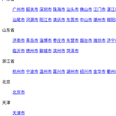
广州市
韶关市
深圳市
珠海市
汕头市
佛山市
江门市
湛江
汕尾市
河源市
阳江市
清远市
东莞市
中山市
潮州市
揭阳
山东省
济南市
青岛市
淄博市
枣庄市
东营市
烟台市
潍坊市
济宁
临沂市
德州市
聊城市
滨州市
菏泽市
浙江省
杭州市
宁波市
温州市
嘉兴市
湖州市
绍兴市
金华市
衢州
北京
北京市
天津
天津市