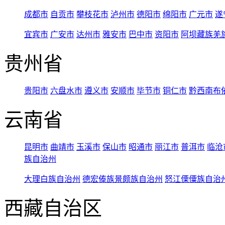
成都市
自贡市
攀枝花市
泸州市
德阳市
绵阳市
广元市
遂
宜宾市
广安市
达州市
雅安市
巴中市
资阳市
阿坝藏族羌
贵州省
贵阳市
六盘水市
遵义市
安顺市
毕节市
铜仁市
黔西南布
云南省
昆明市
曲靖市
玉溪市
保山市
昭通市
丽江市
普洱市
临沧
族自治州
大理白族自治州
德宏傣族景颇族自治州
怒江傈僳族自治
西藏自治区