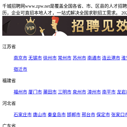
千城招聘网www.zpw.net是覆盖全国各省、市、区县的人
历，企业可直招本地人才，一站式解决全国求职招工需求。 2026
江苏省
南京市
无锡市
徐州市
常州市
苏州市
南通市
连云港市
淮
宿迁市
福建省
福州市
厦门市
莆田市
三明市
泉州市
漳州市
南平市
龙岩
河北省
石家庄市
唐山市
秦皇岛市
邯郸市
邢台市
保定市
张家口
广东省