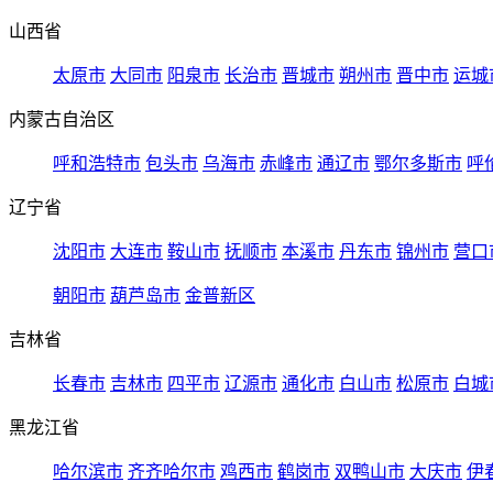
山西省
太原市
大同市
阳泉市
长治市
晋城市
朔州市
晋中市
运城
内蒙古自治区
呼和浩特市
包头市
乌海市
赤峰市
通辽市
鄂尔多斯市
呼
辽宁省
沈阳市
大连市
鞍山市
抚顺市
本溪市
丹东市
锦州市
营口
朝阳市
葫芦岛市
金普新区
吉林省
长春市
吉林市
四平市
辽源市
通化市
白山市
松原市
白城
黑龙江省
哈尔滨市
齐齐哈尔市
鸡西市
鹤岗市
双鸭山市
大庆市
伊