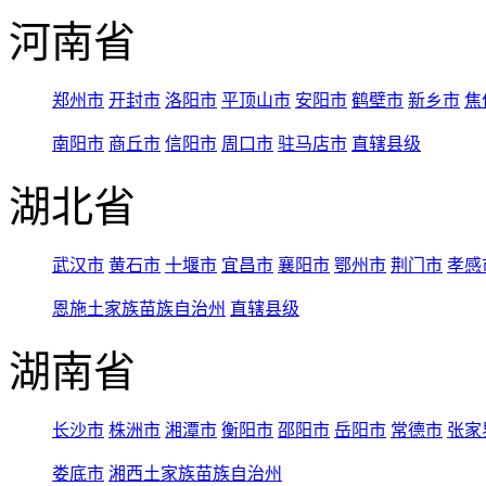
河南省
郑州市
开封市
洛阳市
平顶山市
安阳市
鹤壁市
新乡市
焦
南阳市
商丘市
信阳市
周口市
驻马店市
直辖县级
湖北省
武汉市
黄石市
十堰市
宜昌市
襄阳市
鄂州市
荆门市
孝感
恩施土家族苗族自治州
直辖县级
湖南省
长沙市
株洲市
湘潭市
衡阳市
邵阳市
岳阳市
常德市
张家
娄底市
湘西土家族苗族自治州