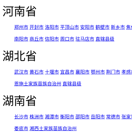
河南省
郑州市
开封市
洛阳市
平顶山市
安阳市
鹤壁市
新乡市
焦
南阳市
商丘市
信阳市
周口市
驻马店市
直辖县级
湖北省
武汉市
黄石市
十堰市
宜昌市
襄阳市
鄂州市
荆门市
孝感
恩施土家族苗族自治州
直辖县级
湖南省
长沙市
株洲市
湘潭市
衡阳市
邵阳市
岳阳市
常德市
张家
娄底市
湘西土家族苗族自治州