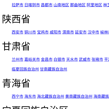
拉萨市
日喀则市
昌都市
山南地区
那曲地区
阿里地区
林
陕西省
西安市
铜川市
宝鸡市
咸阳市
渭南市
延安市
汉中市
榆林
甘肃省
兰州市
嘉峪关市
金昌市
白银市
天水市
武威市
张掖市
平
临夏回族自治州
甘南藏族自治州
青海省
西宁市
海东市
海北藏族自治州
黄南藏族自治州
海南藏族