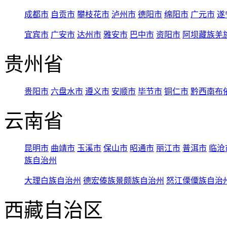
成都市
自贡市
攀枝花市
泸州市
德阳市
绵阳市
广元市
遂
宜宾市
广安市
达州市
雅安市
巴中市
资阳市
阿坝藏族羌
贵州省
贵阳市
六盘水市
遵义市
安顺市
毕节市
铜仁市
黔西南布
云南省
昆明市
曲靖市
玉溪市
保山市
昭通市
丽江市
普洱市
临沧
族自治州
大理白族自治州
德宏傣族景颇族自治州
怒江傈僳族自治
西藏自治区