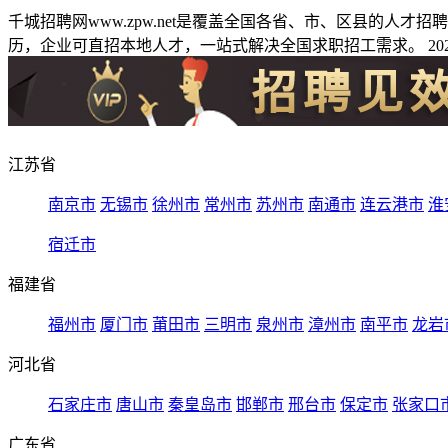
千城招聘网www.zpw.net是覆盖全国各省、市、区县的人
历，企业可直招本地人才，一站式解决全国求职招工需求。 2026
江苏省
南京市
无锡市
徐州市
常州市
苏州市
南通市
连云港市
淮
宿迁市
福建省
福州市
厦门市
莆田市
三明市
泉州市
漳州市
南平市
龙岩
河北省
石家庄市
唐山市
秦皇岛市
邯郸市
邢台市
保定市
张家口
广东省