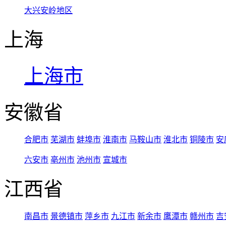
大兴安岭地区
上海
上海市
安徽省
合肥市
芜湖市
蚌埠市
淮南市
马鞍山市
淮北市
铜陵市
安
六安市
亳州市
池州市
宣城市
江西省
南昌市
景德镇市
萍乡市
九江市
新余市
鹰潭市
赣州市
吉