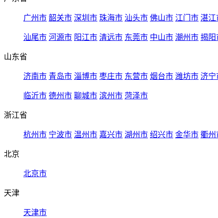
广州市
韶关市
深圳市
珠海市
汕头市
佛山市
江门市
湛江
汕尾市
河源市
阳江市
清远市
东莞市
中山市
潮州市
揭阳
山东省
济南市
青岛市
淄博市
枣庄市
东营市
烟台市
潍坊市
济宁
临沂市
德州市
聊城市
滨州市
菏泽市
浙江省
杭州市
宁波市
温州市
嘉兴市
湖州市
绍兴市
金华市
衢州
北京
北京市
天津
天津市