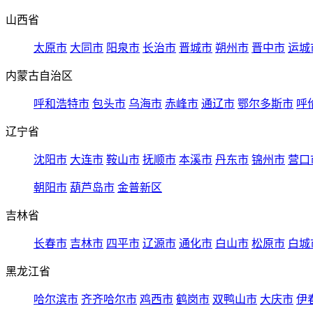
山西省
太原市
大同市
阳泉市
长治市
晋城市
朔州市
晋中市
运城
内蒙古自治区
呼和浩特市
包头市
乌海市
赤峰市
通辽市
鄂尔多斯市
呼
辽宁省
沈阳市
大连市
鞍山市
抚顺市
本溪市
丹东市
锦州市
营口
朝阳市
葫芦岛市
金普新区
吉林省
长春市
吉林市
四平市
辽源市
通化市
白山市
松原市
白城
黑龙江省
哈尔滨市
齐齐哈尔市
鸡西市
鹤岗市
双鸭山市
大庆市
伊