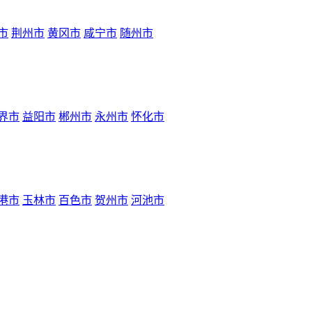
市
荆州市
黄冈市
咸宁市
随州市
界市
益阳市
郴州市
永州市
怀化市
港市
玉林市
百色市
贺州市
河池市