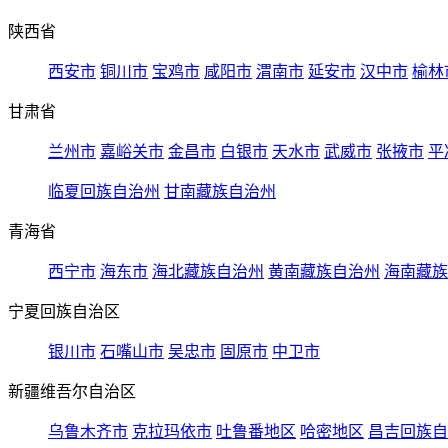
陕西省
西安市
铜川市
宝鸡市
咸阳市
渭南市
延安市
汉中市
榆林
甘肃省
兰州市
嘉峪关市
金昌市
白银市
天水市
武威市
张掖市
平
临夏回族自治州
甘南藏族自治州
青海省
西宁市
海东市
海北藏族自治州
黄南藏族自治州
海南藏族
宁夏回族自治区
银川市
石嘴山市
吴忠市
固原市
中卫市
新疆维吾尔自治区
乌鲁木齐市
克拉玛依市
吐鲁番地区
哈密地区
昌吉回族自