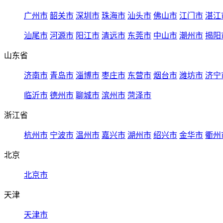
广州市
韶关市
深圳市
珠海市
汕头市
佛山市
江门市
湛江
汕尾市
河源市
阳江市
清远市
东莞市
中山市
潮州市
揭阳
山东省
济南市
青岛市
淄博市
枣庄市
东营市
烟台市
潍坊市
济宁
临沂市
德州市
聊城市
滨州市
菏泽市
浙江省
杭州市
宁波市
温州市
嘉兴市
湖州市
绍兴市
金华市
衢州
北京
北京市
天津
天津市