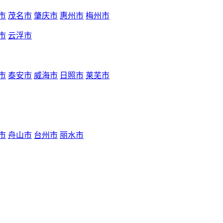
市
茂名市
肇庆市
惠州市
梅州市
市
云浮市
市
泰安市
威海市
日照市
莱芜市
市
舟山市
台州市
丽水市