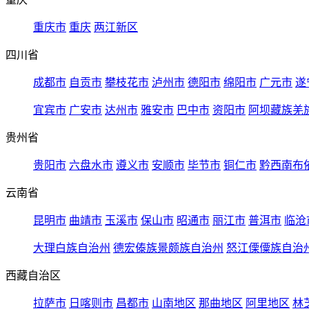
重庆市
重庆
两江新区
四川省
成都市
自贡市
攀枝花市
泸州市
德阳市
绵阳市
广元市
遂
宜宾市
广安市
达州市
雅安市
巴中市
资阳市
阿坝藏族羌
贵州省
贵阳市
六盘水市
遵义市
安顺市
毕节市
铜仁市
黔西南布
云南省
昆明市
曲靖市
玉溪市
保山市
昭通市
丽江市
普洱市
临沧
大理白族自治州
德宏傣族景颇族自治州
怒江傈僳族自治
西藏自治区
拉萨市
日喀则市
昌都市
山南地区
那曲地区
阿里地区
林