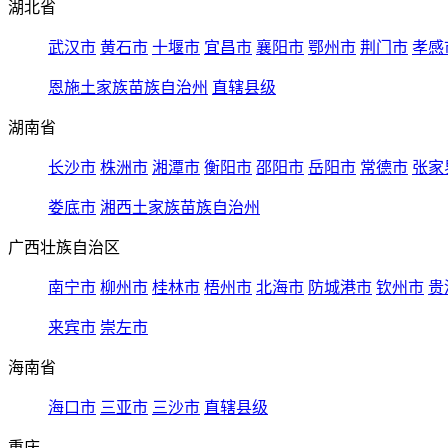
湖北省
武汉市
黄石市
十堰市
宜昌市
襄阳市
鄂州市
荆门市
孝感
恩施土家族苗族自治州
直辖县级
湖南省
长沙市
株洲市
湘潭市
衡阳市
邵阳市
岳阳市
常德市
张家
娄底市
湘西土家族苗族自治州
广西壮族自治区
南宁市
柳州市
桂林市
梧州市
北海市
防城港市
钦州市
贵
来宾市
崇左市
海南省
海口市
三亚市
三沙市
直辖县级
重庆