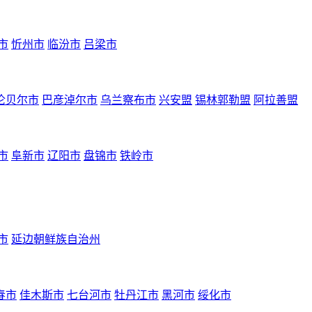
市
忻州市
临汾市
吕梁市
伦贝尔市
巴彦淖尔市
乌兰察布市
兴安盟
锡林郭勒盟
阿拉善盟
市
阜新市
辽阳市
盘锦市
铁岭市
市
延边朝鲜族自治州
春市
佳木斯市
七台河市
牡丹江市
黑河市
绥化市