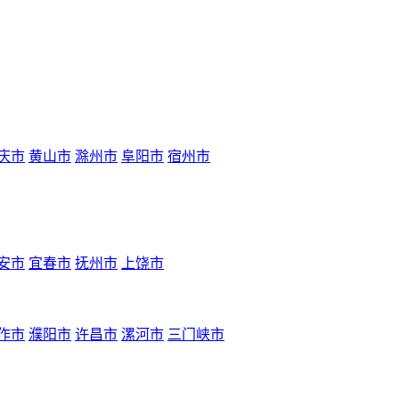
庆市
黄山市
滁州市
阜阳市
宿州市
安市
宜春市
抚州市
上饶市
作市
濮阳市
许昌市
漯河市
三门峡市