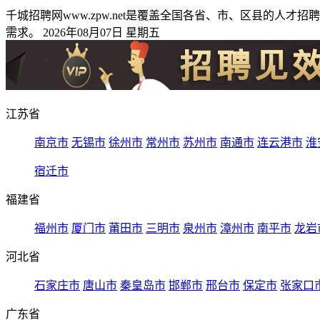
千城招聘网www.zpw.net是覆盖全国各省、市、区县的
需求。 2026年08月07日 星期五
江苏省
南京市
无锡市
徐州市
常州市
苏州市
南通市
连云港市
淮
宿迁市
福建省
福州市
厦门市
莆田市
三明市
泉州市
漳州市
南平市
龙岩
河北省
石家庄市
唐山市
秦皇岛市
邯郸市
邢台市
保定市
张家口
广东省