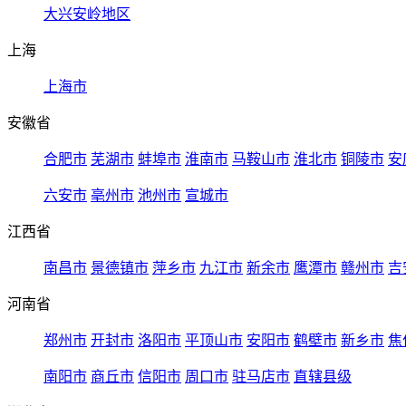
大兴安岭地区
上海
上海市
安徽省
合肥市
芜湖市
蚌埠市
淮南市
马鞍山市
淮北市
铜陵市
安
六安市
亳州市
池州市
宣城市
江西省
南昌市
景德镇市
萍乡市
九江市
新余市
鹰潭市
赣州市
吉
河南省
郑州市
开封市
洛阳市
平顶山市
安阳市
鹤壁市
新乡市
焦
南阳市
商丘市
信阳市
周口市
驻马店市
直辖县级