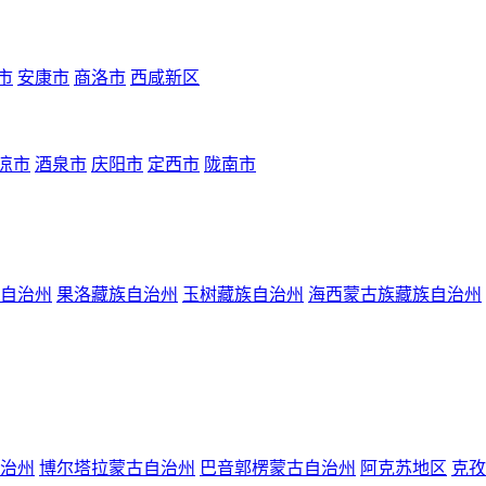
市
安康市
商洛市
西咸新区
凉市
酒泉市
庆阳市
定西市
陇南市
自治州
果洛藏族自治州
玉树藏族自治州
海西蒙古族藏族自治州
治州
博尔塔拉蒙古自治州
巴音郭楞蒙古自治州
阿克苏地区
克孜