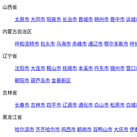
山西省
太原市
大同市
阳泉市
长治市
晋城市
朔州市
晋中市
运城
内蒙古自治区
呼和浩特市
包头市
乌海市
赤峰市
通辽市
鄂尔多斯市
呼
辽宁省
沈阳市
大连市
鞍山市
抚顺市
本溪市
丹东市
锦州市
营口
朝阳市
葫芦岛市
金普新区
吉林省
长春市
吉林市
四平市
辽源市
通化市
白山市
松原市
白城
黑龙江省
哈尔滨市
齐齐哈尔市
鸡西市
鹤岗市
双鸭山市
大庆市
伊