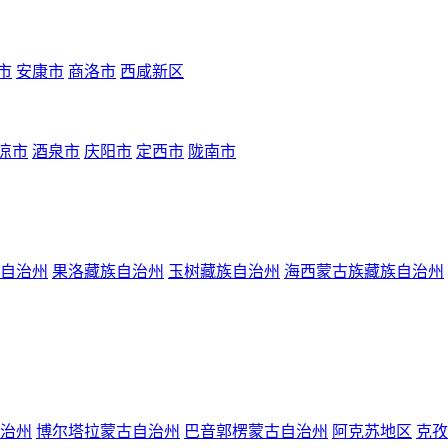
市
安康市
商洛市
西咸新区
凉市
酒泉市
庆阳市
定西市
陇南市
自治州
果洛藏族自治州
玉树藏族自治州
海西蒙古族藏族自治州
治州
博尔塔拉蒙古自治州
巴音郭楞蒙古自治州
阿克苏地区
克孜