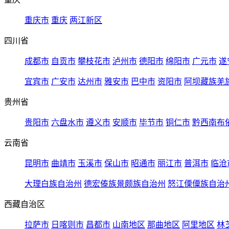
重庆市
重庆
两江新区
四川省
成都市
自贡市
攀枝花市
泸州市
德阳市
绵阳市
广元市
遂
宜宾市
广安市
达州市
雅安市
巴中市
资阳市
阿坝藏族羌
贵州省
贵阳市
六盘水市
遵义市
安顺市
毕节市
铜仁市
黔西南布
云南省
昆明市
曲靖市
玉溪市
保山市
昭通市
丽江市
普洱市
临沧
大理白族自治州
德宏傣族景颇族自治州
怒江傈僳族自治
西藏自治区
拉萨市
日喀则市
昌都市
山南地区
那曲地区
阿里地区
林