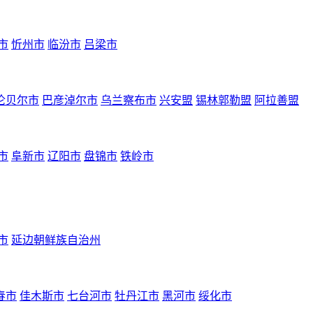
市
忻州市
临汾市
吕梁市
伦贝尔市
巴彦淖尔市
乌兰察布市
兴安盟
锡林郭勒盟
阿拉善盟
市
阜新市
辽阳市
盘锦市
铁岭市
市
延边朝鲜族自治州
春市
佳木斯市
七台河市
牡丹江市
黑河市
绥化市