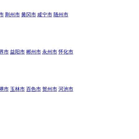
市
荆州市
黄冈市
咸宁市
随州市
界市
益阳市
郴州市
永州市
怀化市
港市
玉林市
百色市
贺州市
河池市