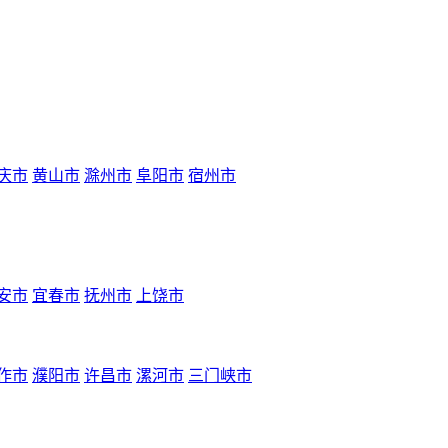
庆市
黄山市
滁州市
阜阳市
宿州市
安市
宜春市
抚州市
上饶市
作市
濮阳市
许昌市
漯河市
三门峡市