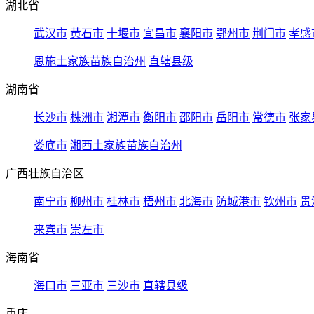
湖北省
武汉市
黄石市
十堰市
宜昌市
襄阳市
鄂州市
荆门市
孝感
恩施土家族苗族自治州
直辖县级
湖南省
长沙市
株洲市
湘潭市
衡阳市
邵阳市
岳阳市
常德市
张家
娄底市
湘西土家族苗族自治州
广西壮族自治区
南宁市
柳州市
桂林市
梧州市
北海市
防城港市
钦州市
贵
来宾市
崇左市
海南省
海口市
三亚市
三沙市
直辖县级
重庆