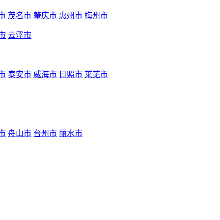
市
茂名市
肇庆市
惠州市
梅州市
市
云浮市
市
泰安市
威海市
日照市
莱芜市
市
舟山市
台州市
丽水市