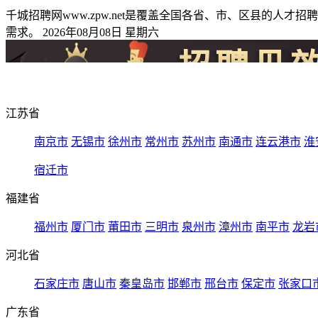
千城招聘网www.zpw.net是覆盖全国各省、市、区县的
需求。 2026年08月08日 星期六
江苏省
南京市
无锡市
徐州市
常州市
苏州市
南通市
连云港市
淮
宿迁市
福建省
福州市
厦门市
莆田市
三明市
泉州市
漳州市
南平市
龙岩
河北省
石家庄市
唐山市
秦皇岛市
邯郸市
邢台市
保定市
张家口
广东省