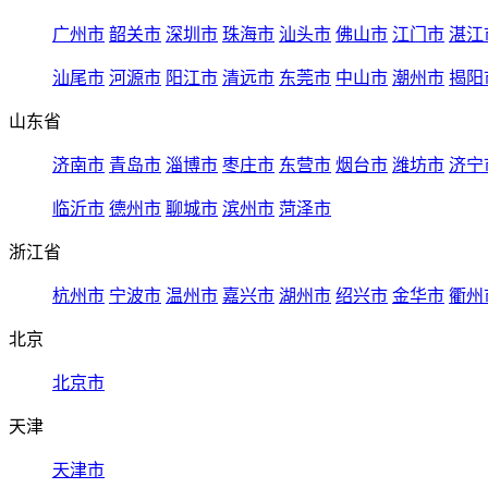
广州市
韶关市
深圳市
珠海市
汕头市
佛山市
江门市
湛江
汕尾市
河源市
阳江市
清远市
东莞市
中山市
潮州市
揭阳
山东省
济南市
青岛市
淄博市
枣庄市
东营市
烟台市
潍坊市
济宁
临沂市
德州市
聊城市
滨州市
菏泽市
浙江省
杭州市
宁波市
温州市
嘉兴市
湖州市
绍兴市
金华市
衢州
北京
北京市
天津
天津市