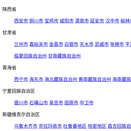
陕西省
西安市
铜川市
宝鸡市
咸阳市
渭南市
延安市
汉中市
榆林
甘肃省
兰州市
嘉峪关市
金昌市
白银市
天水市
武威市
张掖市
平
临夏回族自治州
甘南藏族自治州
青海省
西宁市
海东市
海北藏族自治州
黄南藏族自治州
海南藏族
宁夏回族自治区
银川市
石嘴山市
吴忠市
固原市
中卫市
新疆维吾尔自治区
乌鲁木齐市
克拉玛依市
吐鲁番地区
哈密地区
昌吉回族自