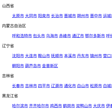
山西省
太原市
大同市
阳泉市
长治市
晋城市
朔州市
晋中市
运城
内蒙古自治区
呼和浩特市
包头市
乌海市
赤峰市
通辽市
鄂尔多斯市
呼
辽宁省
沈阳市
大连市
鞍山市
抚顺市
本溪市
丹东市
锦州市
营口
朝阳市
葫芦岛市
金普新区
吉林省
长春市
吉林市
四平市
辽源市
通化市
白山市
松原市
白城
黑龙江省
哈尔滨市
齐齐哈尔市
鸡西市
鹤岗市
双鸭山市
大庆市
伊