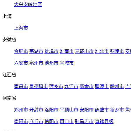
大兴安岭地区
上海
上海市
安徽省
合肥市
芜湖市
蚌埠市
淮南市
马鞍山市
淮北市
铜陵市
安
六安市
亳州市
池州市
宣城市
江西省
南昌市
景德镇市
萍乡市
九江市
新余市
鹰潭市
赣州市
吉
河南省
郑州市
开封市
洛阳市
平顶山市
安阳市
鹤壁市
新乡市
焦
南阳市
商丘市
信阳市
周口市
驻马店市
直辖县级