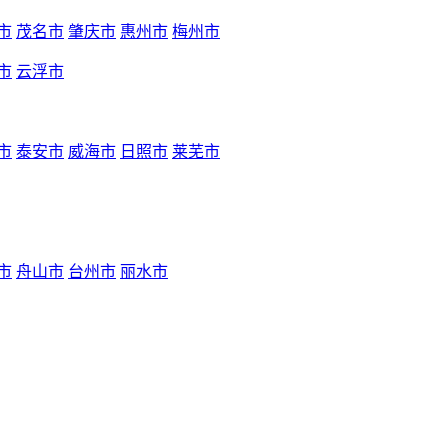
市
茂名市
肇庆市
惠州市
梅州市
市
云浮市
市
泰安市
威海市
日照市
莱芜市
市
舟山市
台州市
丽水市