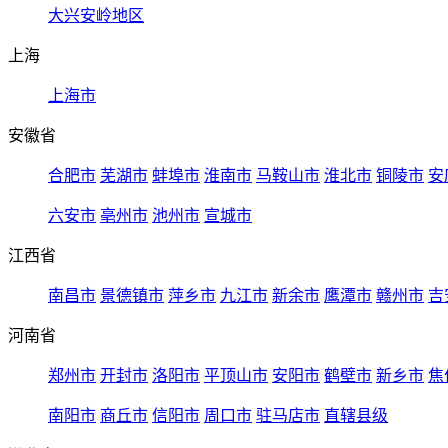
大兴安岭地区
上海
上海市
安徽省
合肥市
芜湖市
蚌埠市
淮南市
马鞍山市
淮北市
铜陵市
安
六安市
亳州市
池州市
宣城市
江西省
南昌市
景德镇市
萍乡市
九江市
新余市
鹰潭市
赣州市
吉
河南省
郑州市
开封市
洛阳市
平顶山市
安阳市
鹤壁市
新乡市
焦
南阳市
商丘市
信阳市
周口市
驻马店市
直辖县级