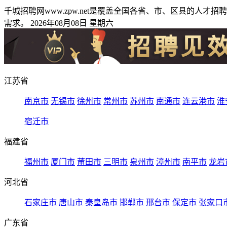
千城招聘网www.zpw.net是覆盖全国各省、市、区县的
需求。 2026年08月08日 星期六
江苏省
南京市
无锡市
徐州市
常州市
苏州市
南通市
连云港市
淮
宿迁市
福建省
福州市
厦门市
莆田市
三明市
泉州市
漳州市
南平市
龙岩
河北省
石家庄市
唐山市
秦皇岛市
邯郸市
邢台市
保定市
张家口
广东省