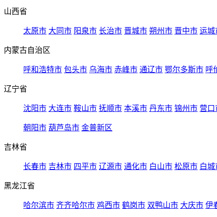
山西省
太原市
大同市
阳泉市
长治市
晋城市
朔州市
晋中市
运城
内蒙古自治区
呼和浩特市
包头市
乌海市
赤峰市
通辽市
鄂尔多斯市
呼
辽宁省
沈阳市
大连市
鞍山市
抚顺市
本溪市
丹东市
锦州市
营口
朝阳市
葫芦岛市
金普新区
吉林省
长春市
吉林市
四平市
辽源市
通化市
白山市
松原市
白城
黑龙江省
哈尔滨市
齐齐哈尔市
鸡西市
鹤岗市
双鸭山市
大庆市
伊