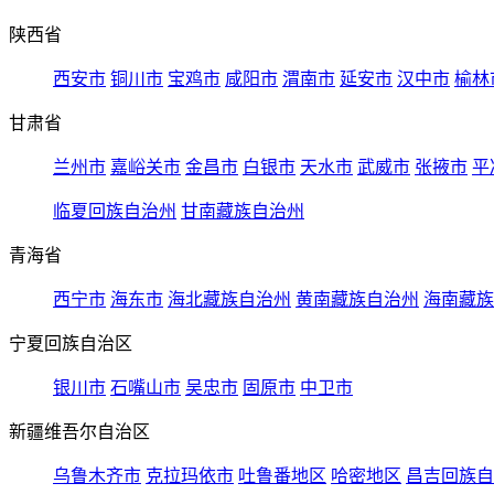
陕西省
西安市
铜川市
宝鸡市
咸阳市
渭南市
延安市
汉中市
榆林
甘肃省
兰州市
嘉峪关市
金昌市
白银市
天水市
武威市
张掖市
平
临夏回族自治州
甘南藏族自治州
青海省
西宁市
海东市
海北藏族自治州
黄南藏族自治州
海南藏族
宁夏回族自治区
银川市
石嘴山市
吴忠市
固原市
中卫市
新疆维吾尔自治区
乌鲁木齐市
克拉玛依市
吐鲁番地区
哈密地区
昌吉回族自