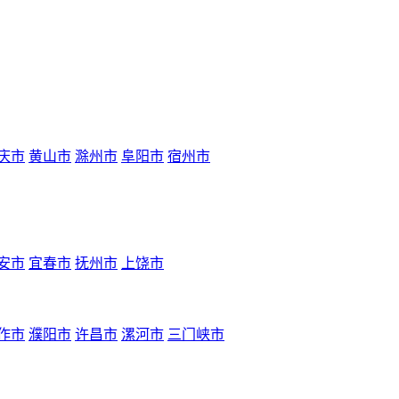
庆市
黄山市
滁州市
阜阳市
宿州市
安市
宜春市
抚州市
上饶市
作市
濮阳市
许昌市
漯河市
三门峡市