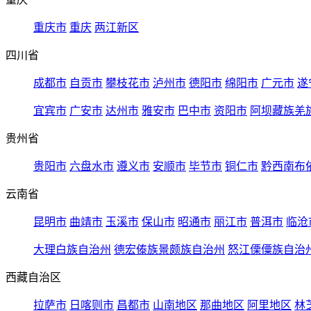
重庆市
重庆
两江新区
四川省
成都市
自贡市
攀枝花市
泸州市
德阳市
绵阳市
广元市
遂
宜宾市
广安市
达州市
雅安市
巴中市
资阳市
阿坝藏族羌
贵州省
贵阳市
六盘水市
遵义市
安顺市
毕节市
铜仁市
黔西南布
云南省
昆明市
曲靖市
玉溪市
保山市
昭通市
丽江市
普洱市
临沧
大理白族自治州
德宏傣族景颇族自治州
怒江傈僳族自治
西藏自治区
拉萨市
日喀则市
昌都市
山南地区
那曲地区
阿里地区
林