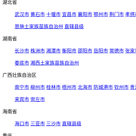
湖北省
武汉市
黄石市
十堰市
宜昌市
襄阳市
鄂州市
荆门市
孝感
恩施土家族苗族自治州
直辖县级
湖南省
长沙市
株洲市
湘潭市
衡阳市
邵阳市
岳阳市
常德市
张家
娄底市
湘西土家族苗族自治州
广西壮族自治区
南宁市
柳州市
桂林市
梧州市
北海市
防城港市
钦州市
贵
来宾市
崇左市
海南省
海口市
三亚市
三沙市
直辖县级
重庆