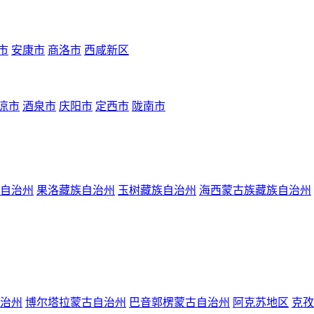
市
安康市
商洛市
西咸新区
凉市
酒泉市
庆阳市
定西市
陇南市
自治州
果洛藏族自治州
玉树藏族自治州
海西蒙古族藏族自治州
治州
博尔塔拉蒙古自治州
巴音郭楞蒙古自治州
阿克苏地区
克孜