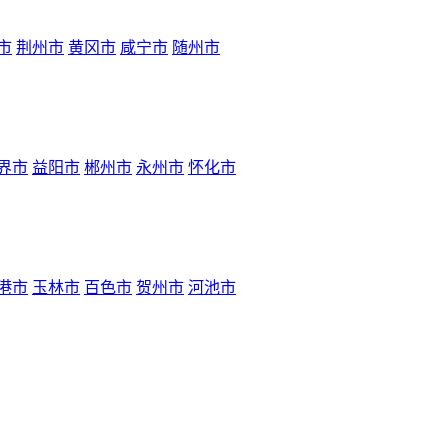
市
荆州市
黄冈市
咸宁市
随州市
界市
益阳市
郴州市
永州市
怀化市
港市
玉林市
百色市
贺州市
河池市