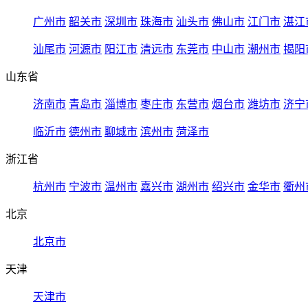
广州市
韶关市
深圳市
珠海市
汕头市
佛山市
江门市
湛江
汕尾市
河源市
阳江市
清远市
东莞市
中山市
潮州市
揭阳
山东省
济南市
青岛市
淄博市
枣庄市
东营市
烟台市
潍坊市
济宁
临沂市
德州市
聊城市
滨州市
菏泽市
浙江省
杭州市
宁波市
温州市
嘉兴市
湖州市
绍兴市
金华市
衢州
北京
北京市
天津
天津市