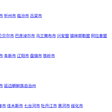
市
忻州市
临汾市
吕梁市
伦贝尔市
巴彦淖尔市
乌兰察布市
兴安盟
锡林郭勒盟
阿拉善盟
市
阜新市
辽阳市
盘锦市
铁岭市
市
延边朝鲜族自治州
春市
佳木斯市
七台河市
牡丹江市
黑河市
绥化市