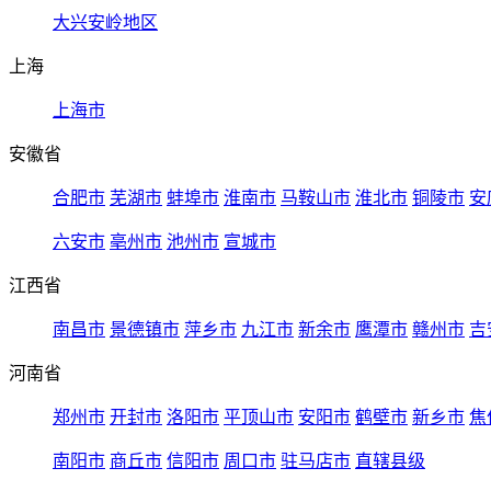
大兴安岭地区
上海
上海市
安徽省
合肥市
芜湖市
蚌埠市
淮南市
马鞍山市
淮北市
铜陵市
安
六安市
亳州市
池州市
宣城市
江西省
南昌市
景德镇市
萍乡市
九江市
新余市
鹰潭市
赣州市
吉
河南省
郑州市
开封市
洛阳市
平顶山市
安阳市
鹤壁市
新乡市
焦
南阳市
商丘市
信阳市
周口市
驻马店市
直辖县级