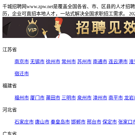
千城招聘网www.zpw.net是覆盖全国各省、市、区县的人
历，企业可直招本地人才，一站式解决全国求职招工需求。 2026
江苏省
南京市
无锡市
徐州市
常州市
苏州市
南通市
连云港市
淮
宿迁市
福建省
福州市
厦门市
莆田市
三明市
泉州市
漳州市
南平市
龙岩
河北省
石家庄市
唐山市
秦皇岛市
邯郸市
邢台市
保定市
张家口
广东省