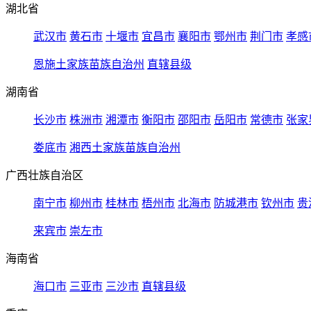
湖北省
武汉市
黄石市
十堰市
宜昌市
襄阳市
鄂州市
荆门市
孝感
恩施土家族苗族自治州
直辖县级
湖南省
长沙市
株洲市
湘潭市
衡阳市
邵阳市
岳阳市
常德市
张家
娄底市
湘西土家族苗族自治州
广西壮族自治区
南宁市
柳州市
桂林市
梧州市
北海市
防城港市
钦州市
贵
来宾市
崇左市
海南省
海口市
三亚市
三沙市
直辖县级