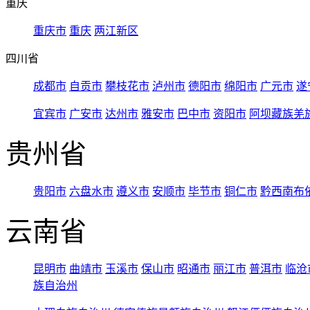
重庆
重庆市
重庆
两江新区
四川省
成都市
自贡市
攀枝花市
泸州市
德阳市
绵阳市
广元市
遂
宜宾市
广安市
达州市
雅安市
巴中市
资阳市
阿坝藏族羌
贵州省
贵阳市
六盘水市
遵义市
安顺市
毕节市
铜仁市
黔西南布
云南省
昆明市
曲靖市
玉溪市
保山市
昭通市
丽江市
普洱市
临沧
族自治州