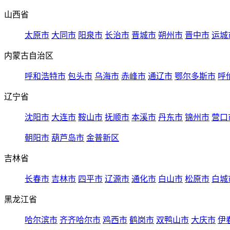
山西省
太原市
大同市
阳泉市
长治市
晋城市
朔州市
晋中市
运城
内蒙古自治区
呼和浩特市
包头市
乌海市
赤峰市
通辽市
鄂尔多斯市
呼
辽宁省
沈阳市
大连市
鞍山市
抚顺市
本溪市
丹东市
锦州市
营口
朝阳市
葫芦岛市
金普新区
吉林省
长春市
吉林市
四平市
辽源市
通化市
白山市
松原市
白城
黑龙江省
哈尔滨市
齐齐哈尔市
鸡西市
鹤岗市
双鸭山市
大庆市
伊