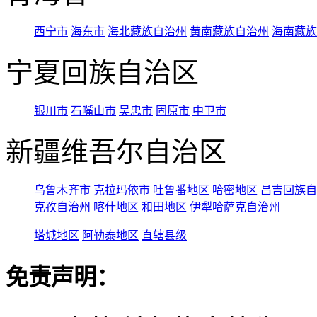
西宁市
海东市
海北藏族自治州
黄南藏族自治州
海南藏族
宁夏回族自治区
银川市
石嘴山市
吴忠市
固原市
中卫市
新疆维吾尔自治区
乌鲁木齐市
克拉玛依市
吐鲁番地区
哈密地区
昌吉回族自
克孜自治州
喀什地区
和田地区
伊犁哈萨克自治州
塔城地区
阿勒泰地区
直辖县级
免责声明：