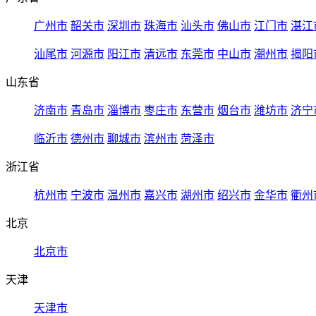
广州市
韶关市
深圳市
珠海市
汕头市
佛山市
江门市
湛江
汕尾市
河源市
阳江市
清远市
东莞市
中山市
潮州市
揭阳
山东省
济南市
青岛市
淄博市
枣庄市
东营市
烟台市
潍坊市
济宁
临沂市
德州市
聊城市
滨州市
菏泽市
浙江省
杭州市
宁波市
温州市
嘉兴市
湖州市
绍兴市
金华市
衢州
北京
北京市
天津
天津市