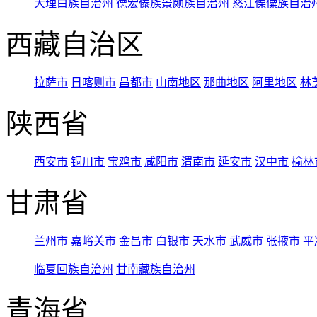
大理白族自治州
德宏傣族景颇族自治州
怒江傈僳族自治
西藏自治区
拉萨市
日喀则市
昌都市
山南地区
那曲地区
阿里地区
林
陕西省
西安市
铜川市
宝鸡市
咸阳市
渭南市
延安市
汉中市
榆林
甘肃省
兰州市
嘉峪关市
金昌市
白银市
天水市
武威市
张掖市
平
临夏回族自治州
甘南藏族自治州
青海省